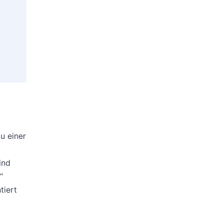
u einer
ind
“
tiert