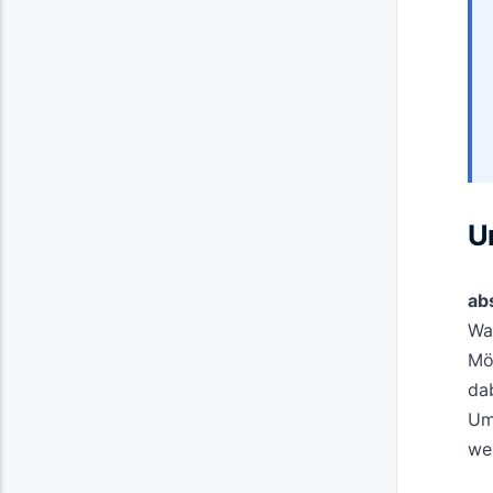
U
ab
Wah
Mög
dab
Um
we