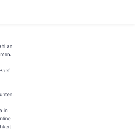
ahl an
mmen.
Brief
unten.
a in
nline
hkeit