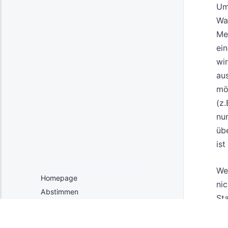
Umf
Wa
Me
ei
wir
aus
mö
(z.
nur
üb
is
We
Homepage
ni
Abstimmen
Sta
Status
Sa
se