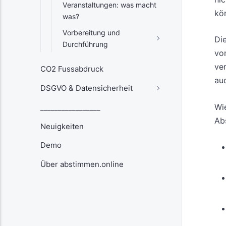
Veranstaltungen: was macht
kö
was?
Vorbereitung und
Di
Durchführung
vo
ve
CO2 Fussabdruck
auc
DSGVO & Datensicherheit
Wi
_________________
Ab
Neuigkeiten
Demo
Über abstimmen.online