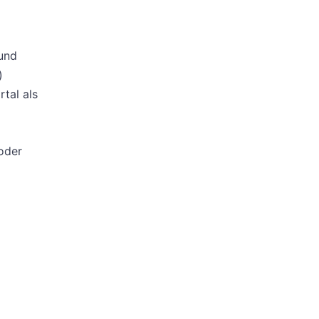
 und
)
tal als
oder