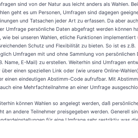
ragen sind von der Natur aus leicht anders als Wahlen. Bei
hlen geht es um Personen, Umfragen sind dagegen geeign
inungen und Tatsachen jeder Art zu erfassen. Da aber auch
ner Umfrage persönliche Daten abgefragt werden können h
, wie bei unseren Wahlen, etliche Funktionen implementiert
reichenden Schutz und Flexibilität zu bieten. So ist es z.B.
glich Umfragen mit und ohne Sammlung von persönlichen 
B. Name, E-Mail) zu erstellen. Weiterhin sind Umfragen ent
 über einen speziellen Link oder (wie unsere Online-Wahlen
er einen eindeutigen Abstimm-Code aufrufbar. Mit Abstim
t auch eine Mehrfachteilnahme an einer Umfrage ausgeschlo
iterhin können Wahlen so angelegt werden, daß persönlich
cht an andere Teilnehmer preisgegeben werden. Generell sin
ndardeinstellungen für eine Umfrage sehr restriktiv was di
mmlung und Preisgabe persönlicher Daten angeht. Es sind
lbstverständliche komplett anonyme Umfragen möglich.