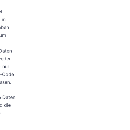
et
 in
aben
 um
Daten
weder
) nur
m-Code
ssen.
e Daten
d die
e